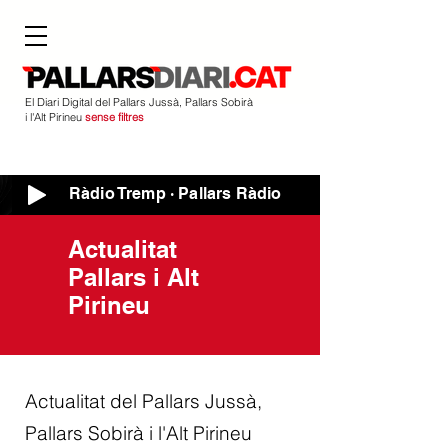
El Diari Digital del Pallars Jussà, Pallars Sobirà
i l'Alt Pirineu
sense filtres
Ràdio Tremp · Pallars Ràdio
Actualitat
Pallars i Alt
Pirineu
Actualitat del Pallars Jussà,
Pallars Sobirà i l'Alt Pirineu