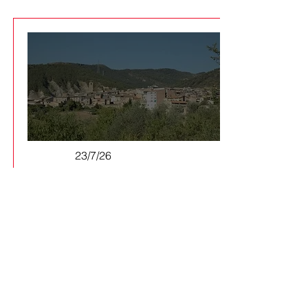
23/7/26
El Consell d'Alcaldies del Pallars
Jussà demana aturar i revisar el
PLATER per protegir el territori
Els batlles de la comarca aproven
per unanimitat una al·legació
conjunta per reclamar un model
energètic descentralitzat i més
veu dels ens locals davant