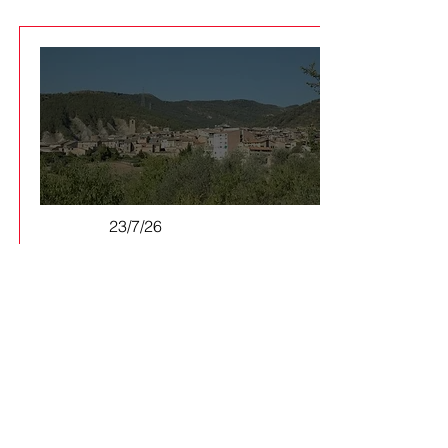
23/7/26
El Consell d'Alcaldies del Pallars
Jussà demana aturar i revisar el
PLATER per protegir el territori
Els batlles de la comarca aproven
per unanimitat una al·legació
conjunta per reclamar un model
energètic descentralitzat i més
veu dels ens locals davant