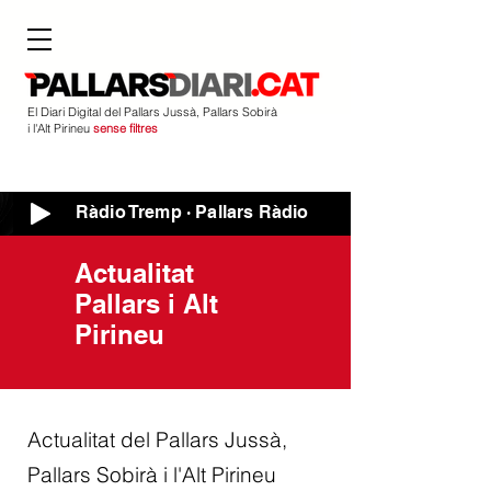
El Diari Digital del Pallars Jussà, Pallars Sobirà
i l'Alt Pirineu
sense filtres
Ràdio Tremp · Pallars Ràdio
Actualitat
Pallars i Alt
Pirineu
Actualitat del Pallars Jussà,
Pallars Sobirà i l'Alt Pirineu