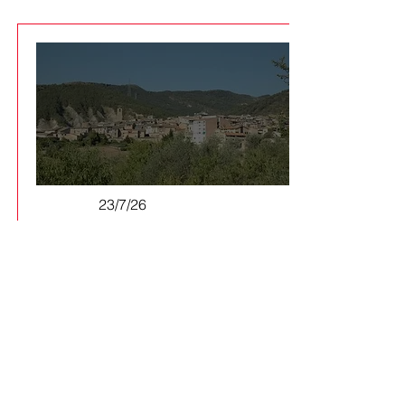
23/7/26
El Consell d'Alcaldies del Pallars
Jussà demana aturar i revisar el
PLATER per protegir el territori
Els batlles de la comarca aproven
per unanimitat una al·legació
conjunta per reclamar un model
energètic descentralitzat i més
veu dels ens locals davant