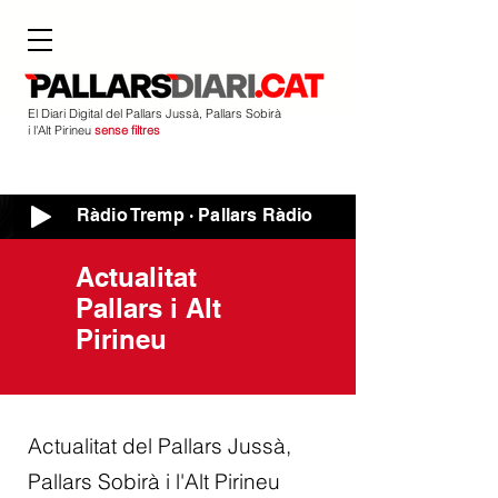
El Diari Digital del Pallars Jussà, Pallars Sobirà
i l'Alt Pirineu
sense filtres
Ràdio Tremp · Pallars Ràdio
Actualitat
Pallars i Alt
Pirineu
Actualitat del Pallars Jussà,
Pallars Sobirà i l'Alt Pirineu