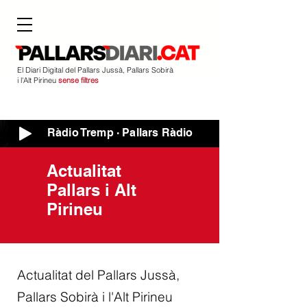
El Diari Digital del Pallars Jussà, Pallars Sobirà
i l'Alt Pirineu
sense filtres
Ràdio Tremp · Pallars Ràdio
Actualitat
Pallars i Alt
Pirineu
Actualitat del Pallars Jussà,
Pallars Sobirà i l'Alt Pirineu