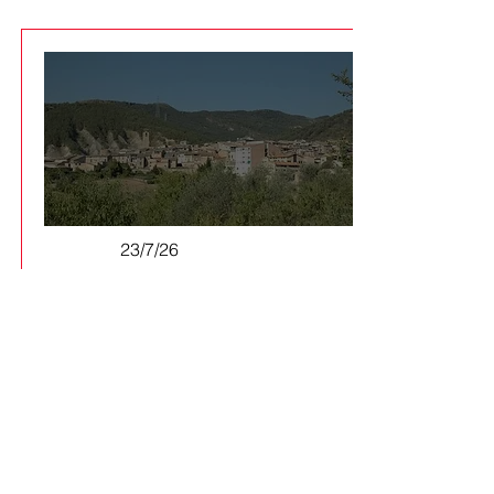
23/7/26
El Consell d'Alcaldies del Pallars
Jussà demana aturar i revisar el
PLATER per protegir el territori
Els batlles de la comarca aproven
per unanimitat una al·legació
conjunta per reclamar un model
energètic descentralitzat i més
veu dels ens locals davant