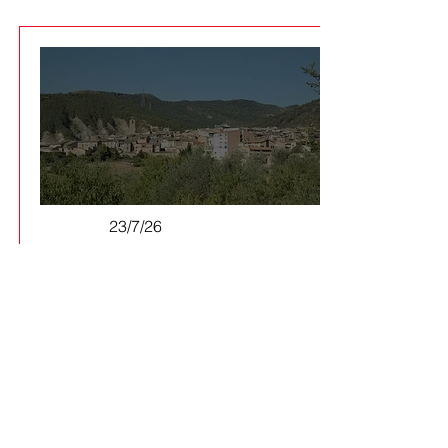
23/7/26
El Consell d'Alcaldies del Pallars
Jussà demana aturar i revisar el
PLATER per protegir el territori
Els batlles de la comarca aproven
per unanimitat una al·legació
conjunta per reclamar un model
energètic descentralitzat i més
veu dels ens locals davant