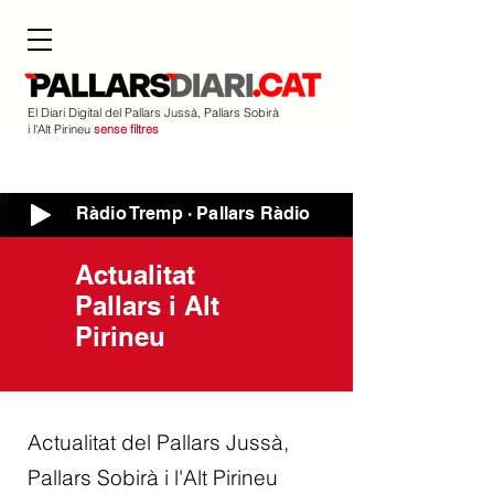
El Diari Digital del Pallars Jussà, Pallars Sobirà
i l'Alt Pirineu
sense filtres
Ràdio Tremp · Pallars Ràdio
Actualitat
Pallars i Alt
Pirineu
Actualitat del Pallars Jussà,
Pallars Sobirà i l'Alt Pirineu