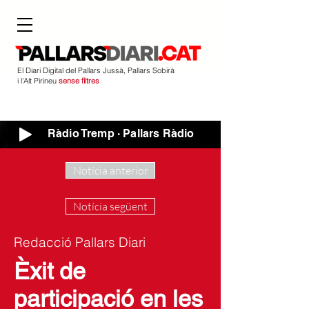
El Diari Digital del Pallars Jussà, Pallars Sobirà
i l'Alt Pirineu
sense filtres
Ràdio Tremp · Pallars Ràdio
Notícia anterior
Notícia següent
Redacció Pallars Diari
Èxit de
participació en les