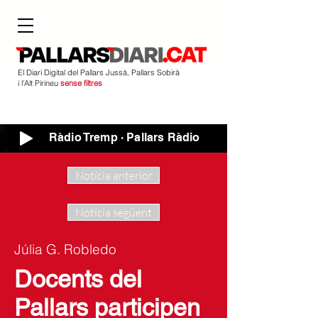
El Diari Digital del Pallars Jussà, Pallars Sobirà
i l'Alt Pirineu
sense filtres
Ràdio Tremp · Pallars Ràdio
Notícia anterior
Notícia següent
Júlia G. Robledo
Docents del
Pallars participen