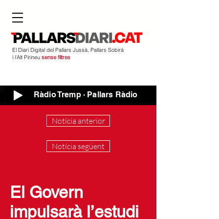
El Diari Digital del Pallars Jussà, Pallars Sobirà
i l'Alt Pirineu
sense filtres
Ràdio Tremp · Pallars Ràdio
Notícia anterior
Notícia següent
El Govern
impulsarà l’estudi