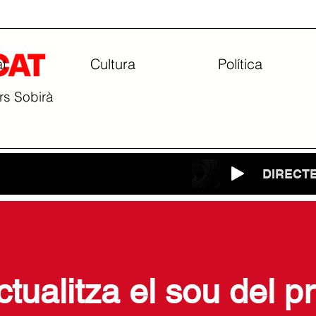
at
Cultura
Política
ars Sobirà
DIRECT
tualitza el sou del pr