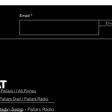
Email
Env
Pallars i l'Alt Pirineu
Pallars Diari i Pallars Ràdio
e Ràdio Tremp - Pallars Ràdio
vacidad Avís legal