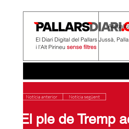
Actualit
El Diari Digital del Pallars Jussà, Pall
i l'Alt Pirineu
sense filtres
Notícia anterior
Notícia següent
El ple de Tremp ac