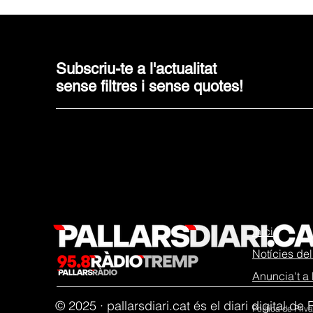
Subscriu-te a l'actualitat
sense filtres i sense quotes!
Inici
Notícies del 
Anuncia't a 
© 2025 ·
pallarsdiari.cat és el diari digital d
Política de Pri