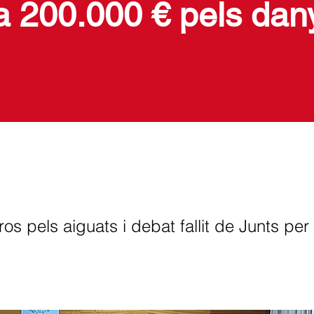
ita 200.000 € pels dan
os pels aiguats i debat fallit de Junts per