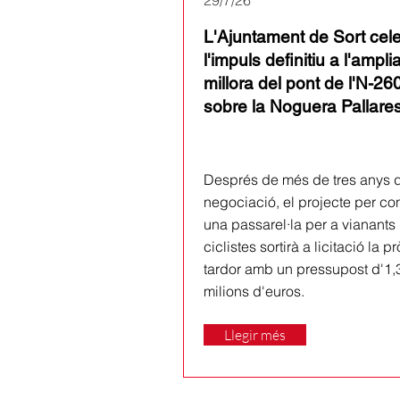
29/7/26
L'Ajuntament de Sort cel
l'impuls definitiu a l'amplia
millora del pont de l'N-26
sobre la Noguera Pallare
Després de més de tres anys 
negociació, el projecte per con
una passarel·la per a vianants 
ciclistes sortirà a licitació la p
tardor amb un pressupost d'1,
milions d'euros.
Llegir més