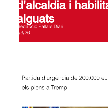
d’alcaldia i habil
aiguats
Redacció Pallars Diari
3/3/26
Partida d’urgència de 200.000 eur
els plens a Tremp