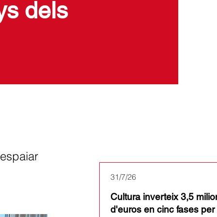
ys dels
Últimes notícies
 espaiar
31/7/26
Cultura inverteix 3,5 mili
d'euros en cinc fases per