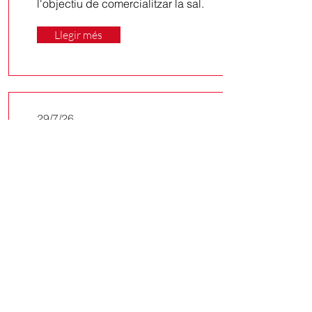
l'objectiu de comercialitzar la sal.
Llegir més
29/7/26
L'Ajuntament de Sort
celebra l'impuls definitiu a
l'ampliació i millora del pont
de l'N-260 sobre la
Noguera Pallaresa
Després de més de tres anys de
negociació, el projecte per
construir una passarel·la per a
vianants i ciclistes sortirà a
licitació la pròxima tardor amb un