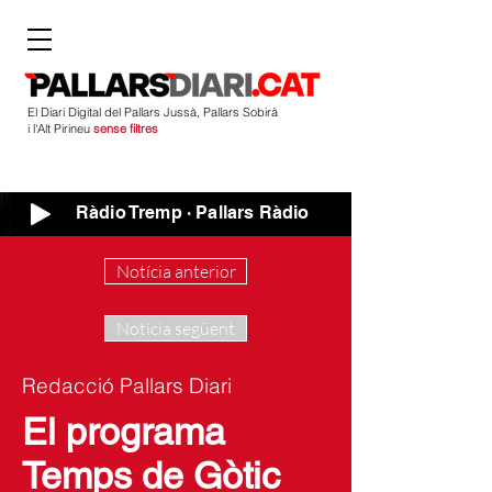
El Diari Digital del Pallars Jussà, Pallars Sobirà
i l'Alt Pirineu
sense filtres
Ràdio Tremp · Pallars Ràdio
Notícia anterior
Notícia següent
Redacció Pallars Diari
El programa
Temps de Gòtic