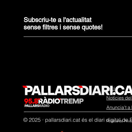
Subscriu-te a l'actualitat
sense filtres i sense quotes!
Inici
Notícies del 
Anuncia't a 
© 2025 ·
pallarsdiari.cat és el diari digital d
Política de Pri