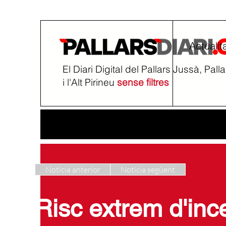
Actualit
El Diari Digital del Pallars Jussà, Pall
i l'Alt Pirineu
sense filtres
Notícia anterior
Notícia següent
Risc extrem d'ince