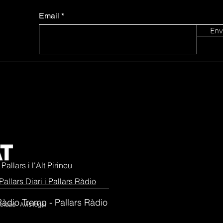
Email
Env
Pallars i l'Alt Pirineu
Pallars Diari i Pallars Ràdio
e Ràdio Tremp - Pallars Ràdio
vacidad Avís legal