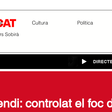
at
Cultura
Política
ars Sobirà
DIRECT
ndi: controlat el foc 