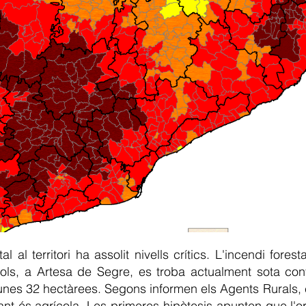
al al territori ha assolit nivells crítics. L'incendi fores
iols, a Artesa de Segre, es troba actualment sota con
d'unes 32 hectàrees. Segons informen els Agents Rurals,
ant és agrícola. Les primeres hipòtesis apunten que l'o