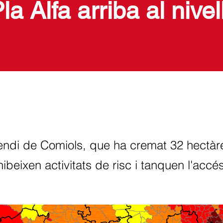
a Alfa arriba al nivell
cendi de Comiols, que ha cremat 32 hectàr
eixen activitats de risc i tanquen l'accé