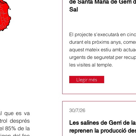
de Santa Maria de Gerri d
Sal
El projecte s'executarà en cinc
durant els pròxims anys, come
aquest mateix estiu amb actua
urgents de seguretat per recu
les visites al temple.
Llegir més
30/7/26
tal que es va
trol després
Les salines de Gerri de la
 el 85% de la
reprenen la producció de
rigen del foc