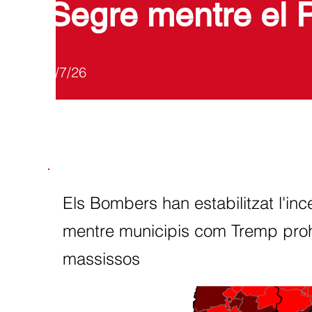
Segre mentre el Pl
7/7/26
Els Bombers han estabilitzat l'in
mentre municipis com Tremp prohib
massissos