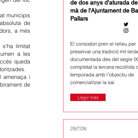
de dos anys d'aturada de
mà de l'Ajuntament de Ba
at municipis
Pallars
 absoluta de
adors, a més
El consistori pren el relleu per
s'ha limitat
preservar una tradició mil·lenà
sumen a les
documentada des del segle IX 
'accés queda
completat la tercera recollida 
toritzades.
temporada amb l'objectiu de
ol amenaça i
comercialitzar la sal.
albirament de
Llegir més
29/7/26