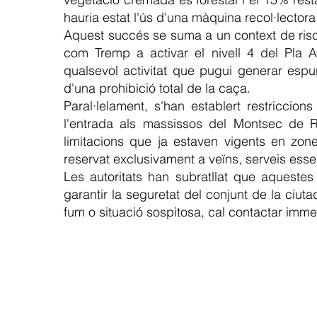
hauria estat l'ús d'una màquina recol·lector
Aquest succés se suma a un context de risc
com Tremp a activar el nivell 4 del Pla A
qualsevol activitat que pugui generar espur
d'una prohibició total de la caça.
Paral·lelament, s'han establert restriccion
l'entrada als massissos del Montsec de 
limitacions que ja estaven vigents en zon
reservat exclusivament a veïns, serveis esse
Les autoritats han subratllat que aqueste
garantir la seguretat del conjunt de la ciu
fum o situació sospitosa, cal contactar imm