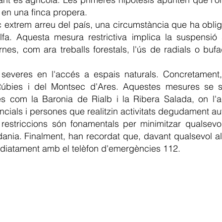
a en una finca propera.
 extrem arreu del país, una circumstància que ha oblig
lfa. Aquesta mesura restrictiva implica la suspensió
nes, com ara treballs forestals, l'ús de radials o buf
s severes en l'accés a espais naturals. Concretament, 
Rúbies i del Montsec d'Ares. Aquestes mesures se 
es com la Baronia de Rialb i la Ribera Salada, on l
ncials i persones que realitzin activitats degudament au
s restriccions són fonamentals per minimitzar qualsev
tadania. Finalment, han recordat que, davant qualsevol 
ediatament amb el telèfon d'emergències 112.