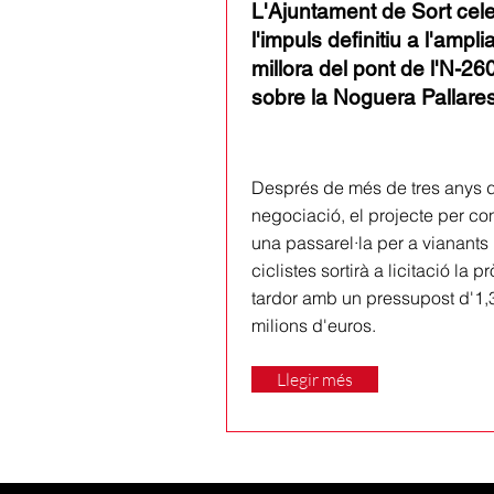
L'Ajuntament de Sort cel
l'impuls definitiu a l'amplia
millora del pont de l'N-26
sobre la Noguera Pallare
Després de més de tres anys 
negociació, el projecte per con
una passarel·la per a vianants 
ciclistes sortirà a licitació la p
tardor amb un pressupost d'1,
milions d'euros.
Llegir més