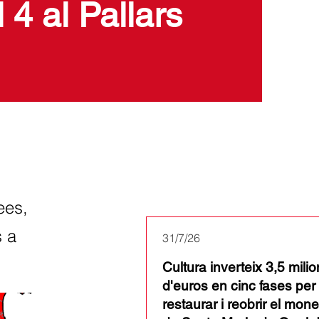
 4 al Pallars
Últimes notícies
ees,
s a
31/7/26
Cultura inverteix 3,5 mili
d'euros en cinc fases per
restaurar i reobrir el mone