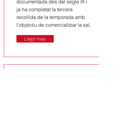
documentada des del segle IX i
ja ha completat la tercera
recollida de la temporada amb
l'objectiu de comercialitzar la sal.
Llegir més
29/7/26
L'Ajuntament de Sort
celebra l'impuls definitiu a
l'ampliació i millora del pont
de l'N-260 sobre la
Noguera Pallaresa
Després de més de tres anys de
negociació, el projecte per