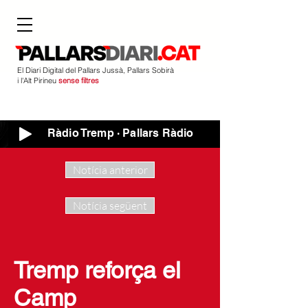
El Diari Digital del Pallars Jussà, Pallars Sobirà
i l'Alt Pirineu
sense filtres
Ràdio Tremp · Pallars Ràdio
Notícia anterior
Notícia següent
Tremp reforça el
Camp