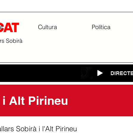
at
Cultura
Política
ars Sobirà
DIRECT
 i Alt Pirineu
lars Sobirà i l'Alt Pirineu