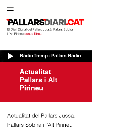
El Diari Digital del Pallars Jussà, Pallars Sobirà
i l'Alt Pirineu
sense filtres
Ràdio Tremp · Pallars Ràdio
Actualitat
Pallars i Alt
Pirineu
Actualitat del Pallars Jussà,
Pallars Sobirà i l'Alt Pirineu