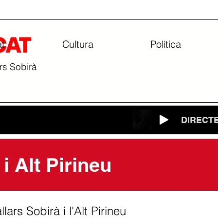
at
Cultura
Política
ars Sobirà
DIRECT
 i Alt Pirineu
lars Sobirà i l'Alt Pirineu