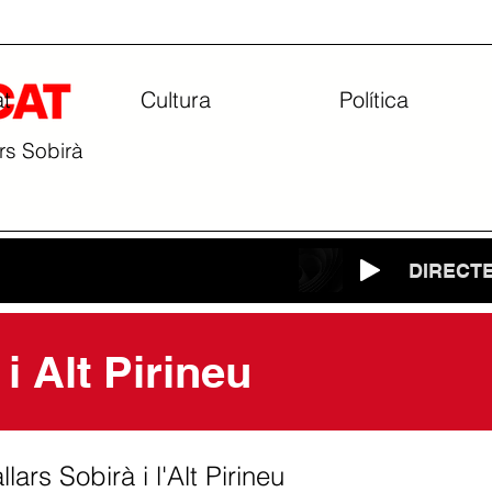
at
Cultura
Política
ars Sobirà
DIRECT
 i Alt Pirineu
lars Sobirà i l'Alt Pirineu