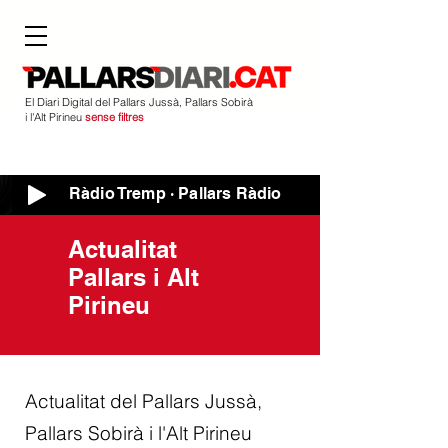
El Diari Digital del Pallars Jussà, Pallars Sobirà
i l'Alt Pirineu
sense filtres
Ràdio Tremp · Pallars Ràdio
Actualitat
Pallars i Alt
Pirineu
Actualitat del Pallars Jussà,
Pallars Sobirà i l'Alt Pirineu