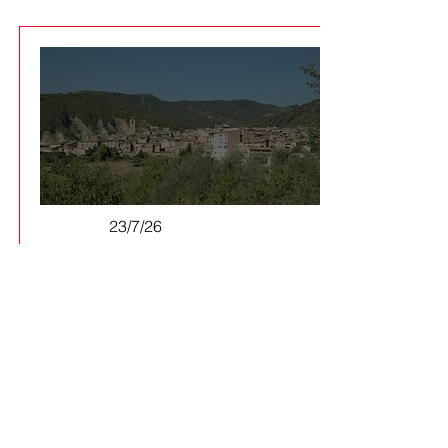
23/7/26
El Consell d'Alcaldies del Pallars
Jussà demana aturar i revisar el
PLATER per protegir el territori
Els batlles de la comarca aproven
per unanimitat una al·legació
conjunta per reclamar un model
energètic descentralitzat i més
veu dels ens locals davant